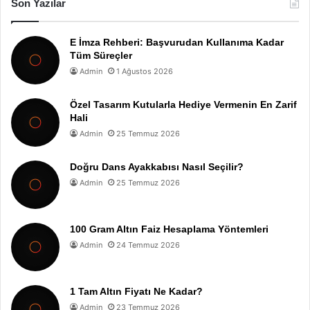
Son Yazılar
E İmza Rehberi: Başvurudan Kullanıma Kadar
Tüm Süreçler
Admin
1 Ağustos 2026
Özel Tasarım Kutularla Hediye Vermenin En Zarif
Hali
Admin
25 Temmuz 2026
Doğru Dans Ayakkabısı Nasıl Seçilir?
Admin
25 Temmuz 2026
100 Gram Altın Faiz Hesaplama Yöntemleri
Admin
24 Temmuz 2026
1 Tam Altın Fiyatı Ne Kadar?
Admin
23 Temmuz 2026