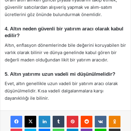
güvenilir satıcılardan alışveriş yapmak ve alım-satım
ücretlerini göz önünde bulundurmak önemlidir.
4. Altın neden güvenli bir yatırım aracı olarak kabul
edilir?
Altın, enflasyon dönemlerinde bile değerini koruyabilen bir
varlık olarak bilinir ve dünya genelinde kabul gören bir
değerli maden olduğundan likit bir yatırım aracıdır.
5. Altın yatırımı uzun vadeli mi düşünülmelidir?
Evet, altın genellikle uzun vadeli bir yatırım aracı olarak
düşünülmelidir. Kısa vadeli dalgalanmalara karşı
dayanıklılığı ile bilinir.
Facebook
X
LinkedIn
Tumblr
Pinterest
Reddit
VKontakte
Odnok
Pocket
Skype
Messenger
WhatsApp
Telegram
Viber
Line
E-Posta ile payla