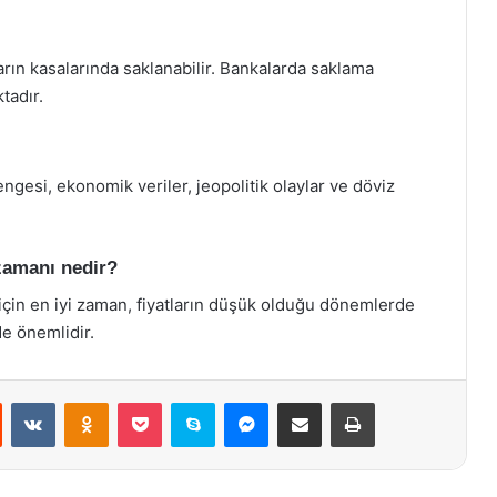
rın kasalarında saklanabilir. Bankalarda saklama
tadır.
engesi, ekonomik veriler, jeopolitik olaylar ve döviz
 zamanı nedir?
ği için en iyi zaman, fiyatların düşük olduğu dönemlerde
e önemlidir.
st
Reddit
VKontakte
Odnoklassniki
Pocket
Skype
Messenger
E-Posta ile paylaş
Yazdır