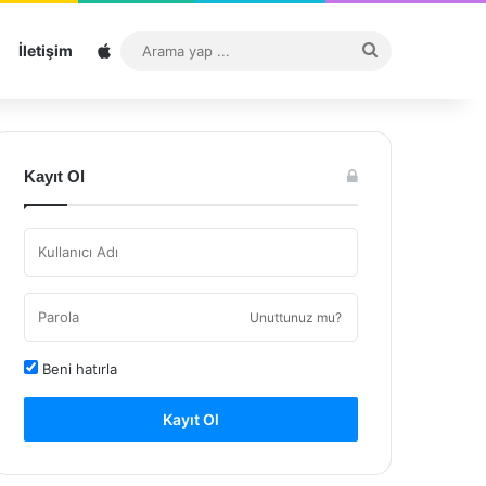
Sitemap
Arama
İletişim
yap
...
Kayıt Ol
Unuttunuz mu?
Beni hatırla
Kayıt Ol