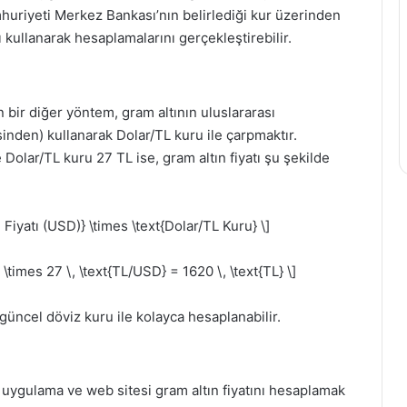
mhuriyeti Merkez Bankası’nın belirlediği kur üzerinden
ı kullanarak hesaplamalarını gerçekleştirebilir.
n bir diğer yöntem, gram altının uluslararası
nsinden) kullanarak Dolar/TL kuru ile çarpmaktır.
 Dolar/TL kuru 27 TL ise, gram altın fiyatı şu şekilde
n Fiyatı (USD)} \times \text{Dolar/TL Kuru} \]
} \times 27 \, \text{TL/USD} = 1620 \, \text{TL} \]
güncel döviz kuru ile kolayca hesaplanabilir.
il uygulama ve web sitesi gram altın fiyatını hesaplamak