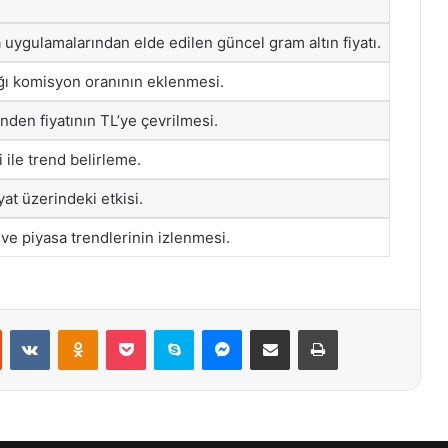
a uygulamalarından elde edilen güncel gram altın fiyatı.
ğı komisyon oranının eklenmesi.
nden fiyatının TL’ye çevrilmesi.
i ile trend belirleme.
iyat üzerindeki etkisi.
ve piyasa trendlerinin izlenmesi.
st
Reddit
VKontakte
Odnoklassniki
Pocket
Skype
Messenger
E-Posta ile paylaş
Yazdır