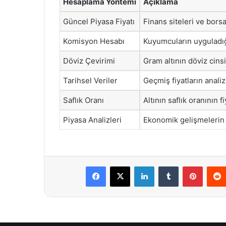
Hesaplama Yöntemi
Açıklama
Güncel Piyasa Fiyatı
Finans siteleri ve bors
Komisyon Hesabı
Kuyumcuların uyguladı
Döviz Çevirimi
Gram altının döviz cinsi
Tarihsel Veriler
Geçmiş fiyatların analiz
Saflık Oranı
Altının saflık oranının f
Piyasa Analizleri
Ekonomik gelişmelerin 
Facebook
X
LinkedIn
Tumblr
Pintere