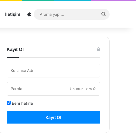
Sitemap
Arama
İletişim
yap
...
Kayıt Ol
Unuttunuz mu?
Beni hatırla
Kayıt Ol