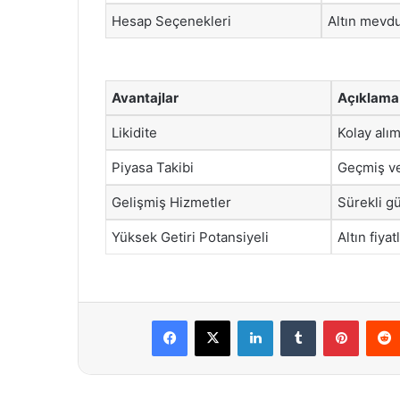
Hesap Seçenekleri
Altın mevdu
Avantajlar
Açıklama
Likidite
Kolay alı
Piyasa Takibi
Geçmiş ver
Gelişmiş Hizmetler
Sürekli g
Yüksek Getiri Potansiyeli
Altın fiya
Facebook
X
LinkedIn
Tumblr
Pintere