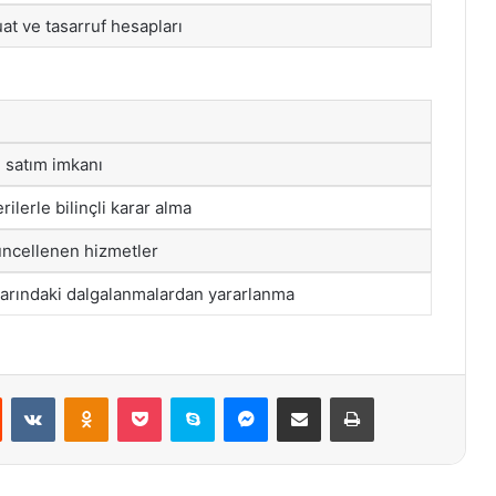
at ve tasarruf hesapları
m satım imkanı
ilerle bilinçli karar alma
üncellenen hizmetler
tlarındaki dalgalanmalardan yararlanma
st
Reddit
VKontakte
Odnoklassniki
Pocket
Skype
Messenger
E-Posta ile paylaş
Yazdır