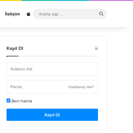
Sitemap
Arama
İletişim
yap
...
Kayıt Ol
Unuttunuz mu?
Beni hatırla
Kayıt Ol