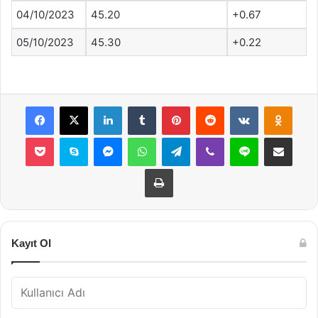
04/10/2023
45.20
+0.67
05/10/2023
45.30
+0.22
Facebook
X
LinkedIn
Tumblr
Pinterest
Reddit
VKontakte
Odnok
Pocket
Skype
Messenger
WhatsApp
Telegram
Viber
Line
E-Posta ile payla
Yazdır
Kayıt Ol