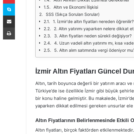
Skype
Altın ve Ekonomi İlişkisi
SSS (Sıkça Sorulan Sorular)
E-Posta ile paylaş
1. İzmir'de altın fiyatları nereden öğrenilir?
Yazdır
2. Altın yatırımı yaparken nelere dikkat e
3. Altın fiyatları neden sürekli değişiyor?
4. Uzun vadeli altın yatırımı mı, kısa vadel
5. Altın alım satımında vergi ödeniyor mu
İzmir Altın Fiyatları Güncel D
Altın, tarih boyunca değerli bir yatırım aracı 
Türkiye’de ise özellikle İzmir gibi büyük şehirler
bir konu haline gelmiştir. Bu makalede, İzmir’dek
yaparken dikkat edilmesi gereken unsurlar ele a
Altın Fiyatlarının Belirlenmesinde Etkili 
Altın fiyatları, birçok faktörden etkilenmektedir