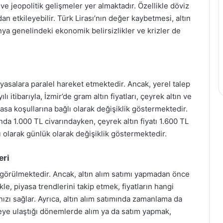
 ve jeopolitik gelişmeler yer almaktadır. Özellikle döviz
udan etkileyebilir. Türk Lirası’nın değer kaybetmesi, altın
ünya genelindeki ekonomik belirsizlikler ve krizler de
 piyasalara paralel hareket etmektedir. Ancak, yerel talep
lı itibarıyla, İzmir’de gram altın fiyatları, çeyrek altın ve
 piyasa koşullarına bağlı olarak değişiklik göstermektedir.
ında 1.000 TL civarındayken, çeyrek altın fiyatı 1.600 TL
lı olarak günlük olarak değişiklik göstermektedir.
eri
ak görülmektedir. Ancak, altın alım satımı yapmadan önce
kle, piyasa trendlerini takip etmek, fiyatların hangi
nızı sağlar. Ayrıca, altın alım satımında zamanlama da
irveye ulaştığı dönemlerde alım ya da satım yapmak,