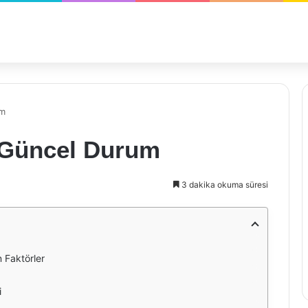
um
rı Güncel Durum
3 dakika okuma süresi
n Faktörler
i