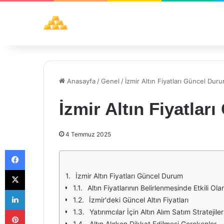
Anasayfa
/
Genel
/
İzmir Altın Fiyatları Güncel Dur
İzmir Altın Fiyatla
4 Temmuz 2025
Facebook
X
İzmir Altın Fiyatları Güncel Durum
Altın Fiyatlarının Belirlenmesinde Etkili Ola
LinkedIn
İzmir'deki Güncel Altın Fiyatları
Pinterest
Yatırımcılar İçin Altın Alım Satım Stratejiler
Altın Alırken Dikkat Edilmesi Gerekenler