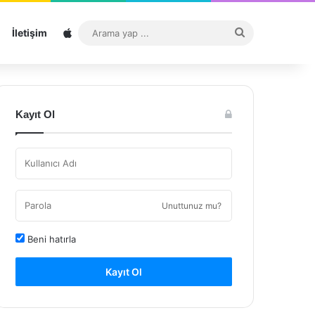
Sitemap
Arama
İletişim
yap
...
Kayıt Ol
Unuttunuz mu?
Beni hatırla
Kayıt Ol