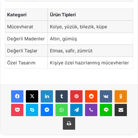
Kategori
Ürün Tipleri
Mücevherat
Kolye, yüzük, bilezik, küpe
Değerli Madenler
Altın, gümüş
Değerli Taşlar
Elmas, safir, zümrüt
Özel Tasarım
Kişiye özel hazırlanmış mücevherler
Facebook
X
LinkedIn
Tumblr
Pinterest
Reddit
VKontakte
Odnok
Pocket
Skype
Messenger
WhatsApp
Telegram
Viber
Line
E-Posta ile payla
Yazdır