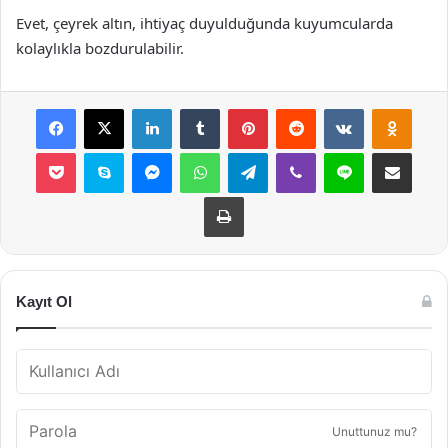
Evet, çeyrek altın, ihtiyaç duyulduğunda kuyumcularda
kolaylıkla bozdurulabilir.
Facebook
X
LinkedIn
Tumblr
Pinterest
Reddit
VKontakte
Odnok
Pocket
Skype
Messenger
WhatsApp
Telegram
Viber
Line
E-Posta ile payla
Yazdır
Kayıt Ol
Unuttunuz mu?