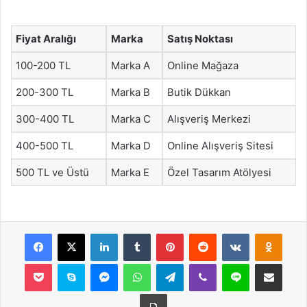
Fiyat Aralığı
Marka
Satış Noktası
100-200 TL
Marka A
Online Mağaza
200-300 TL
Marka B
Butik Dükkan
300-400 TL
Marka C
Alışveriş Merkezi
400-500 TL
Marka D
Online Alışveriş Sitesi
500 TL ve Üstü
Marka E
Özel Tasarım Atölyesi
Facebook
X
LinkedIn
Tumblr
Pinterest
Reddit
VKontakte
Odnok
Pocket
Skype
Messenger
WhatsApp
Telegram
Viber
Line
E-Posta ile payla
Yazdır