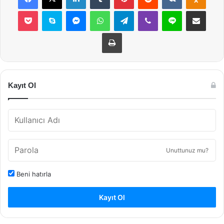
Pocket
Skype
Messenger
WhatsApp
Telegram
Viber
Line
E-Posta ile payla
Yazdır
Kayıt Ol
Unuttunuz mu?
Beni hatırla
Kayıt Ol