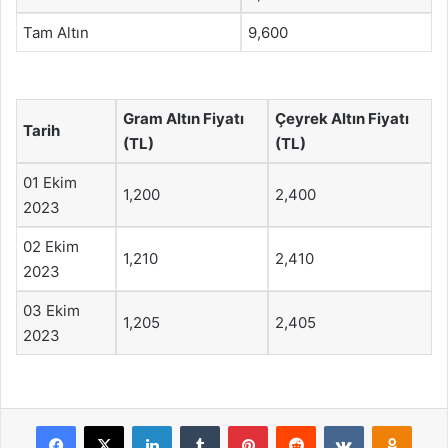
Tam Altın
9,600
Gram Altın Fiyatı
Çeyrek Altın Fiyatı
Tarih
(TL)
(TL)
01 Ekim
1,200
2,400
2023
02 Ekim
1,210
2,410
2023
03 Ekim
1,205
2,405
2023
Facebook
X
LinkedIn
Tumblr
Pinterest
Reddit
VKontakte
Odnok