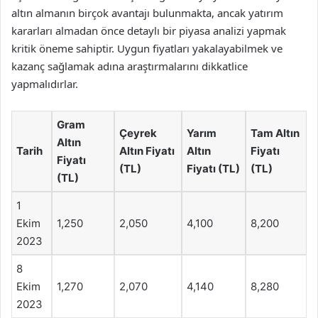
altın almanın birçok avantajı bulunmakta, ancak yatırım
kararları almadan önce detaylı bir piyasa analizi yapmak
kritik öneme sahiptir. Uygun fiyatları yakalayabilmek ve
kazanç sağlamak adına araştırmalarını dikkatlice
yapmalıdırlar.
Gram
Çeyrek
Yarım
Tam Altın
Altın
Tarih
Altın Fiyatı
Altın
Fiyatı
Fiyatı
(TL)
Fiyatı (TL)
(TL)
(TL)
1
Ekim
1,250
2,050
4,100
8,200
2023
8
Ekim
1,270
2,070
4,140
8,280
2023