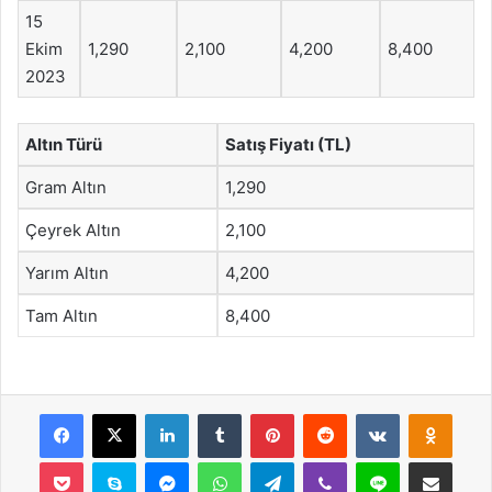
15
Ekim
1,290
2,100
4,200
8,400
2023
Altın Türü
Satış Fiyatı (TL)
Gram Altın
1,290
Çeyrek Altın
2,100
Yarım Altın
4,200
Tam Altın
8,400
Facebook
X
LinkedIn
Tumblr
Pinterest
Reddit
VKontakte
Odnok
Pocket
Skype
Messenger
WhatsApp
Telegram
Viber
Line
E-Posta ile payla