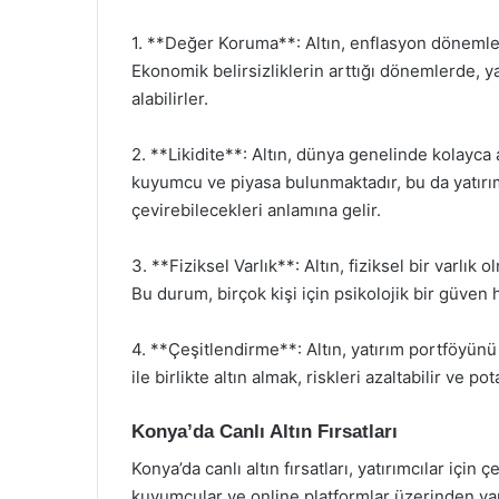
1. **Değer Koruma**: Altın, enflasyon dönemleri
Ekonomik belirsizliklerin arttığı dönemlerde, ya
alabilirler.
2. **Likidite**: Altın, dünya genelinde kolayca al
kuyumcu ve piyasa bulunmaktadır, bu da yatırımc
çevirebilecekleri anlamına gelir.
3. **Fiziksel Varlık**: Altın, fiziksel bir varlık
Bu durum, birçok kişi için psikolojik bir güven 
4. **Çeşitlendirme**: Altın, yatırım portföyünü ç
ile birlikte altın almak, riskleri azaltabilir ve pota
Konya’da Canlı Altın Fırsatları
Konya’da canlı altın fırsatları, yatırımcılar için
kuyumcular ve online platformlar üzerinden yapı