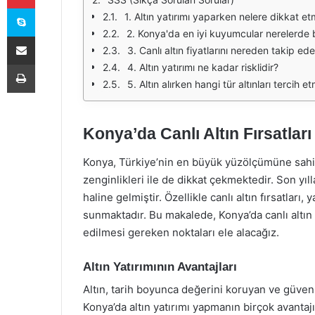
Skype
1. Altın yatırımı yaparken nelere dikkat et
2. Konya'da en iyi kuyumcular nerelerde 
E-Posta ile paylaş
3. Canlı altın fiyatlarını nereden takip ede
Yazdır
4. Altın yatırımı ne kadar risklidir?
5. Altın alırken hangi tür altınları tercih e
Konya’da Canlı Altın Fırsatları
Konya, Türkiye’nin en büyük yüzölçümüne sahip i
zenginlikleri ile de dikkat çekmektedir. Son yı
haline gelmiştir. Özellikle canlı altın fırsatları,
sunmaktadır. Bu makalede, Konya’da canlı altın fır
edilmesi gereken noktaları ele alacağız.
Altın Yatırımının Avantajları
Altın, tarih boyunca değerini koruyan ve güvenli
Konya’da altın yatırımı yapmanın birçok avantaj