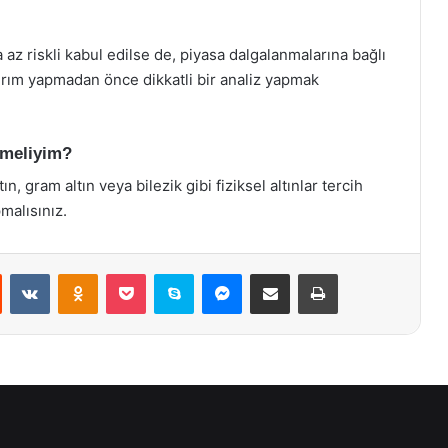
a az riskli kabul edilse de, piyasa dalgalanmalarına bağlı
tırım yapmadan önce dikkatli bir analiz yapmak
etmeliyim?
ın, gram altın veya bilezik gibi fiziksel altınlar tercih
malısınız.
st
Reddit
VKontakte
Odnoklassniki
Pocket
Skype
Messenger
E-Posta ile paylaş
Yazdır