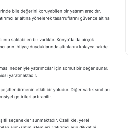
nde bile değerini koruyabilen bir yatırım aracıdır.
tırımcılar altına yönelerek tasarruflarını güvence altına
ınıp satılabilen bir varlıktır. Konya’da da birçok
ıların ihtiyaç duyduklarında altınlarını kolayca nakde
 olması nedeniyle yatırımcılar için somut bir değer sunar.
hissi yaratmaktadır.
eşitlendirmenin etkili bir yoludur. Diğer varlık sınıfları
nsiyel getirileri artırabilir.
 çeşitli seçenekler sunmaktadır. Özellikle, yerel
lan alım-satım işlemleri, yatırımcıların dikkatini