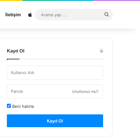
Sitemap
Arama
İletişim
yap
...
Kayıt Ol
Unuttunuz mu?
Beni hatırla
Kayıt Ol