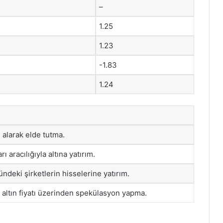
–
1.25
1.23
-1.83
1.24
 alarak elde tutma.
rı aracılığıyla altına yatırım.
ündeki şirketlerin hisselerine yatırım.
 altın fiyatı üzerinden spekülasyon yapma.