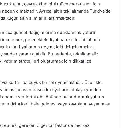
küçük altın, çeyrek altın gibi mücevherat alımı için
 neden olmaktadır. Ayrıca, altın takı alımında Türkiye’de
da küçük altın alımlarını artırmaktadır.
 yalnızca güncel değişimlerine odaklanmak yeterli
ni incelemek, gelecekteki fiyat hareketlerini tahmin
üçük altın fiyatlarının geçmişteki dalgalanmaları,
ısından yararlı olabilir. Bu nedenle, teknik analiz
 yatırım stratejileri oluşturmak için dikkatlice
döviz kurları da büyük bir rol oynamaktadır. Özellikle
ması, uluslararası altın fiyatlarını dolaylı yönden
e ekonomik verilerini göz önünde bulundurarak yatırım
ımının daha karlı hale gelmesi veya kayıpların yaşanması
kkat etmesi gereken diğer bir faktör de merkez