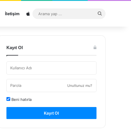
Sitemap
Arama
İletişim
yap
...
Kayıt Ol
Unuttunuz mu?
Beni hatırla
Kayıt Ol