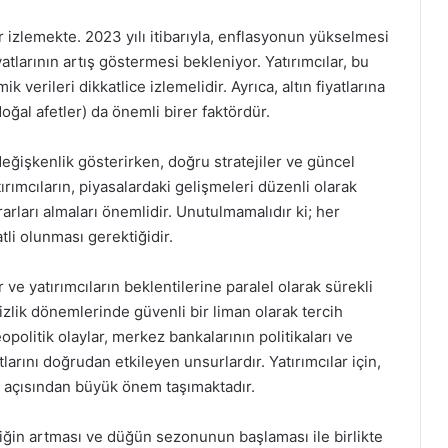
yir izlemekte. 2023 yılı itibarıyla, enflasyonun yükselmesi
yatlarının artış göstermesi bekleniyor. Yatırımcılar, bu
verileri dikkatlice izlemelidir. Ayrıca, altın fiyatlarına
doğal afetler) da önemli birer faktördür.
 değişkenlik gösterirken, doğru stratejiler ve güncel
tırımcıların, piyasalardaki gelişmeleri düzenli olarak
rarları almaları önemlidir. Unutulmamalıdır ki; her
atli olunması gerektiğidir.
 ve yatırımcıların beklentilerine paralel olarak sürekli
zlik dönemlerinde güvenli bir liman olarak tercih
politik olaylar, merkez bankalarının politikaları ve
atlarını doğrudan etkileyen unsurlardır. Yatırımcılar için,
mek açısından büyük önem taşımaktadır.
liliğin artması ve düğün sezonunun başlaması ile birlikte