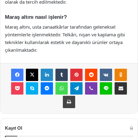
olarak da tercih edilmektedir.
Maraş altını nasıl işlenir?
Maraş altını, usta zanaatkârlar tarafından geleneksel
yöntemlerle işlenmektedir. Telkâri, nişan ve kaplama gibi
teknikler kullanılarak estetik ve dayanıklı ürünler ortaya
çıkarılmaktadır.
Facebook
X
LinkedIn
Tumblr
Pinterest
Reddit
VKontakte
Odnok
Pocket
Skype
Messenger
WhatsApp
Telegram
Viber
Line
E-Posta ile payla
Yazdır
Kayıt Ol