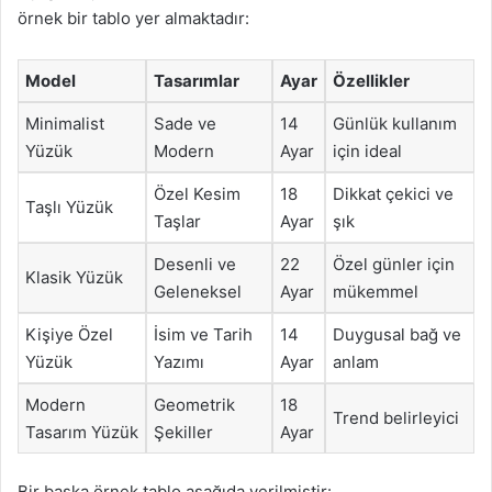
örnek bir tablo yer almaktadır:
Model
Tasarımlar
Ayar
Özellikler
Minimalist
Sade ve
14
Günlük kullanım
Yüzük
Modern
Ayar
için ideal
Özel Kesim
18
Dikkat çekici ve
Taşlı Yüzük
Taşlar
Ayar
şık
Desenli ve
22
Özel günler için
Klasik Yüzük
Geleneksel
Ayar
mükemmel
Kişiye Özel
İsim ve Tarih
14
Duygusal bağ ve
Yüzük
Yazımı
Ayar
anlam
Modern
Geometrik
18
Trend belirleyici
Tasarım Yüzük
Şekiller
Ayar
Bir başka örnek tablo aşağıda verilmiştir: