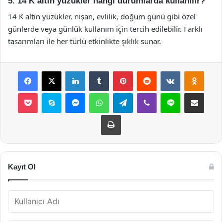
5. 14 K altın yüzükler hangi durumlarda kullanılır?
14 K altın yüzükler, nişan, evlilik, doğum günü gibi özel
günlerde veya günlük kullanım için tercih edilebilir. Farklı
tasarımları ile her türlü etkinlikte şıklık sunar.
Facebook
X
LinkedIn
Tumblr
Pinterest
Reddit
VKontakte
Odnok
Pocket
Skype
Messenger
WhatsApp
Telegram
Viber
Line
E-Posta ile payla
Yazdır
Kayıt Ol