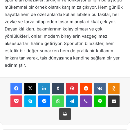
mükemmel bir örnek olarak karşımıza çıkıyor. Hem günlük
hayatta hem de özel anlarda kullanılabilen bu takılar, her
zevke ve tarza hitap eden tasarımlarıyla dikkat çekiyor.
Dayanıklılıkları, bakımlarının kolay olması ve çok
yönlülükleri, onları modern bireylerin vazgeçilmez
aksesuarları haline getiriyor. Spor altın bilezikler, hem
estetik bir değer sunarken hem de pratik bir kullanım
imkanı tanıyarak, takı dünyasında kendine sağlam bir yer
edinmiştir.
Facebook
X
LinkedIn
Tumblr
Pinterest
Reddit
VKontakte
Odnok
Pocket
Skype
Messenger
WhatsApp
Telegram
Viber
Line
E-Posta ile payla
Yazdır