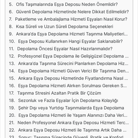
Ofis Taşımalarında Eşya Deposu Neden Önemlidir?
Güvenli Depolama Hizmetinde Nelere Dikkat Edilmelidir?
Paketleme ve Ambalajlama Hizmeti Eşyaları Nasıl Korur?
Kısa Süreli ve Uzun Süreli Depolama Seçenekleri
Ankara’da Eşya Depolama Hizmeti Taşınma Maliyetlerini Nasıl Dengeler?
Eşya Deposu Kullanırken Hangi Eşyalar Saklanabilir?
Depolama Öncesi Eşyalar Nasıl Hazırlanmalıdır?
Profesyonel Eşya Depolama ile Gelişigüzel Depolama Arasındaki Fark
Ankara’da Taşınma Sürecini Planlarken Depolama Hizmeti Nasıl Kullanılır?
Eşya Depolama Hizmeti Güven Verici Bir Taşınma Deneyimi Sunar
Ankara Eşya Deposu Hizmetinde Fiyatlandırma Nasıl Belirlenir?
Eşya Depolama Hizmeti Alırken Sorulması Gereken Sorular
Taşınma Stresini Azaltan Pratik Bir Çözüm
Sezonluk ve Fazla Eşyalar İçin Depolama Kolaylığı
Şehir Dışı veya Yurtdışı Taşınmalarda Eşya Depolama
Eşya Depolama Hizmeti ile Yaşam Alanınızı Daha Verimli Kullanın
Neden Profesyonel Ankara Eşya Deposu Hizmeti Tercih Edilmeli?
Ankara Eşya Deposu Hizmeti ile Taşınma Artık Daha Planlı
Sonuç: Taşınma Sürecinde Güvenli, Pratik ve Konforlu Depolama Çözümü