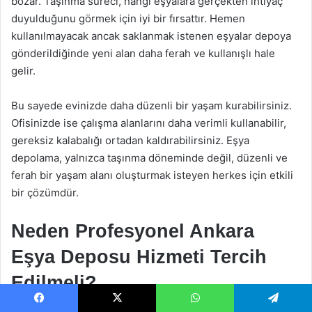
bozar. Taşınma süreci, hangi eşyalara gerçekten ihtiyaç
duyulduğunu görmek için iyi bir fırsattır. Hemen
kullanılmayacak ancak saklanmak istenen eşyalar depoya
gönderildiğinde yeni alan daha ferah ve kullanışlı hale
gelir.
Bu sayede evinizde daha düzenli bir yaşam kurabilirsiniz.
Ofisinizde ise çalışma alanlarını daha verimli kullanabilir,
gereksiz kalabalığı ortadan kaldırabilirsiniz. Eşya
depolama, yalnızca taşınma döneminde değil, düzenli ve
ferah bir yaşam alanı oluşturmak isteyen herkes için etkili
bir çözümdür.
Neden Profesyonel Ankara
Eşya Deposu Hizmeti Tercih
Edilmeli?
Facebook
X
WhatsApp
Telegram