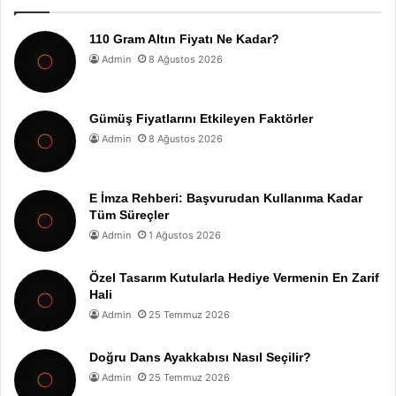
110 Gram Altın Fiyatı Ne Kadar?
Admin
8 Ağustos 2026
Gümüş Fiyatlarını Etkileyen Faktörler
Admin
8 Ağustos 2026
E İmza Rehberi: Başvurudan Kullanıma Kadar
Tüm Süreçler
Admin
1 Ağustos 2026
Özel Tasarım Kutularla Hediye Vermenin En Zarif
Hali
Admin
25 Temmuz 2026
Doğru Dans Ayakkabısı Nasıl Seçilir?
Admin
25 Temmuz 2026