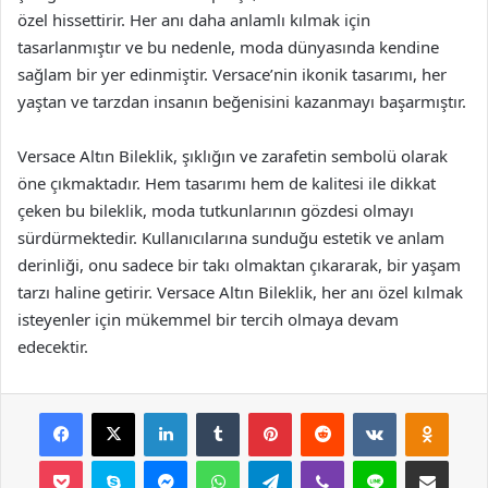
özel hissettirir. Her anı daha anlamlı kılmak için
tasarlanmıştır ve bu nedenle, moda dünyasında kendine
sağlam bir yer edinmiştir. Versace’nin ikonik tasarımı, her
yaştan ve tarzdan insanın beğenisini kazanmayı başarmıştır.
Versace Altın Bileklik, şıklığın ve zarafetin sembolü olarak
öne çıkmaktadır. Hem tasarımı hem de kalitesi ile dikkat
çeken bu bileklik, moda tutkunlarının gözdesi olmayı
sürdürmektedir. Kullanıcılarına sunduğu estetik ve anlam
derinliği, onu sadece bir takı olmaktan çıkararak, bir yaşam
tarzı haline getirir. Versace Altın Bileklik, her anı özel kılmak
isteyenler için mükemmel bir tercih olmaya devam
edecektir.
Facebook
X
LinkedIn
Tumblr
Pinterest
Reddit
VKontakte
Odnok
Pocket
Skype
Messenger
WhatsApp
Telegram
Viber
Line
E-Posta ile payla