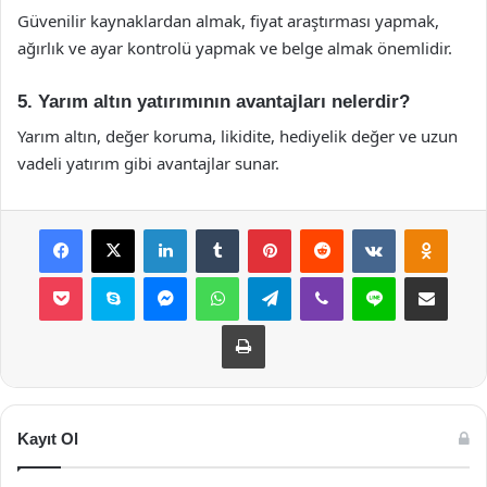
Güvenilir kaynaklardan almak, fiyat araştırması yapmak,
ağırlık ve ayar kontrolü yapmak ve belge almak önemlidir.
5. Yarım altın yatırımının avantajları nelerdir?
Yarım altın, değer koruma, likidite, hediyelik değer ve uzun
vadeli yatırım gibi avantajlar sunar.
Facebook
X
LinkedIn
Tumblr
Pinterest
Reddit
VKontakte
Odnok
Pocket
Skype
Messenger
WhatsApp
Telegram
Viber
Line
E-Posta ile payla
Yazdır
Kayıt Ol