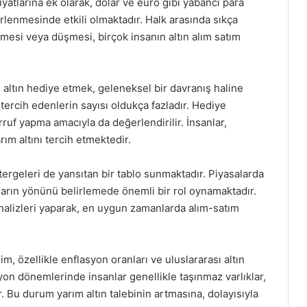
iyatlarına ek olarak, dolar ve euro gibi yabancı para
lirlenmesinde etkili olmaktadır. Halk arasında sıkça
mesi veya düşmesi, birçok insanın altın alım satım
 altın hediye etmek, geleneksel bir davranış haline
 tercih edenlerin sayısı oldukça fazladır. Hediye
arruf yapma amacıyla da değerlendirilir. İnsanlar,
rım altını tercih etmektedir.
tergeleri de yansıtan bir tablo sunmaktadır. Piyasalarda
mların yönünü belirlemede önemli bir rol oynamaktadır.
analizleri yaparak, en uygun zamanlarda alım-satım
im, özellikle enflasyon oranları ve uluslararası altın
asyon dönemlerinde insanlar genellikle taşınmaz varlıklar,
. Bu durum yarım altın talebinin artmasına, dolayısıyla