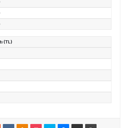
0
0
0
tı (TL)
st
Reddit
VKontakte
Odnoklassniki
Pocket
Skype
Messenger
E-Posta ile paylaş
Yazdır