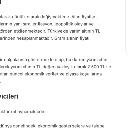
i
olarak günlük olarak değişmektedir. Altın fiyatları,
arının yanı sıra, enflasyon, jeopolitik olaylar ve
aktörden etkilenmektedir. Türkiye’de yarım altının TL
zerinden hesaplanmaktadır. Gram altının fiyatı
li bir dalgalanma göstermekte olup, bu durum yarım altın
larak yarım altının TL değeri yaklaşık olarak 2.500 TL ile
tlar, güncel ekonomik veriler ve piyasa koşullarına
.
icileri
faktör rol oynamaktadır:
ı, dünya genelindeki ekonomik göstergelere ve talebe