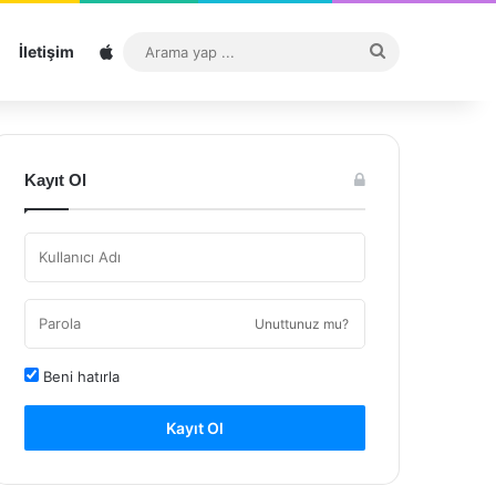
Sitemap
Arama
İletişim
yap
...
Kayıt Ol
Unuttunuz mu?
Beni hatırla
Kayıt Ol