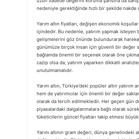
uzun vadede değerini koruma şansına da sahip olm
nedeniyle gerektiğinde hızlı bir şekilde nakde çe
Yarım altın fiyatları, değişen ekonomik koşullar
içindedir. Bu nedenle, yatırım yapmak isteyen bi
gelişmelerini göz önünde bulundurarak hareket
günümüze birçok insan için güvenli bir değer s
bağlamda önemli bir seçenek olarak öne çıkmakt
cazip olsa da, yatırım yaparken dikkatli analizl
unutulmamalıdır.
Yarım altın, Türkiye’deki popüler altın yatırım 
hem de yatırımcılar için önemli bir değer sakla
olarak da tercih edilmektedir. Her geçen gün değ
piyasalardaki dalgalanmalara bağlı olarak sürek
tüketicilerin güncel fiyatları takip etmesi büyü
Yarım altının gram değeri, dünya genelindeki altı