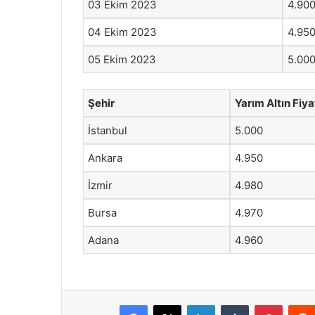
03 Ekim 2023
4.90
04 Ekim 2023
4.95
05 Ekim 2023
5.00
Şehir
Yarım Altın Fiya
İstanbul
5.000
Ankara
4.950
İzmir
4.980
Bursa
4.970
Adana
4.960
Facebook
X
LinkedIn
Tumblr
Pintere