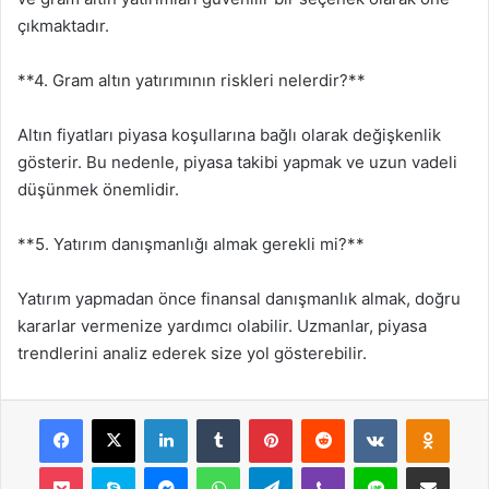
çıkmaktadır.
**4. Gram altın yatırımının riskleri nelerdir?**
Altın fiyatları piyasa koşullarına bağlı olarak değişkenlik
gösterir. Bu nedenle, piyasa takibi yapmak ve uzun vadeli
düşünmek önemlidir.
**5. Yatırım danışmanlığı almak gerekli mi?**
Yatırım yapmadan önce finansal danışmanlık almak, doğru
kararlar vermenize yardımcı olabilir. Uzmanlar, piyasa
trendlerini analiz ederek size yol gösterebilir.
Facebook
X
LinkedIn
Tumblr
Pinterest
Reddit
VKontakte
Odnok
Pocket
Skype
Messenger
WhatsApp
Telegram
Viber
Line
E-Posta ile payla