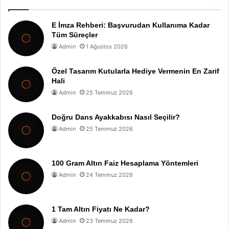
E İmza Rehberi: Başvurudan Kullanıma Kadar
Tüm Süreçler
Admin
1 Ağustos 2026
Özel Tasarım Kutularla Hediye Vermenin En Zarif
Hali
Admin
25 Temmuz 2026
Doğru Dans Ayakkabısı Nasıl Seçilir?
Admin
25 Temmuz 2026
100 Gram Altın Faiz Hesaplama Yöntemleri
Admin
24 Temmuz 2026
1 Tam Altın Fiyatı Ne Kadar?
Admin
23 Temmuz 2026