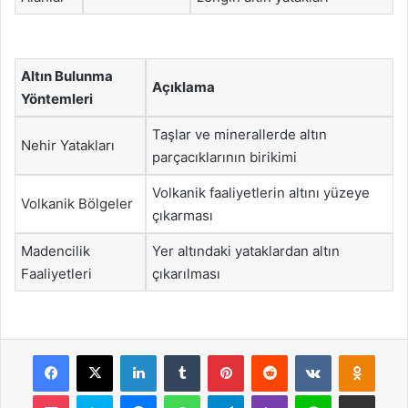
Altın Bulunma
Açıklama
Yöntemleri
Taşlar ve minerallerde altın
Nehir Yatakları
parçacıklarının birikimi
Volkanik faaliyetlerin altını yüzeye
Volkanik Bölgeler
çıkarması
Madencilik
Yer altındaki yataklardan altın
Faaliyetleri
çıkarılması
Facebook
X
LinkedIn
Tumblr
Pinterest
Reddit
VKontakte
Odnok
Pocket
Skype
Messenger
WhatsApp
Telegram
Viber
Line
E-Posta ile payla