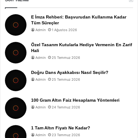
E İmza Rehberi: Başvurudan Kullanıma Kadar
Tüm Süreçler
Admin
1 Ağustos 2026
Özel Tasarım Kutularla Hediye Vermenin En Zarif
Hali
Admin
25 Temmuz 2026
Doğru Dans Ayakkabısı Nasıl Seçilir?
Admin
25 Temmuz 2026
100 Gram Altın Faiz Hesaplama Yöntemleri
Admin
24 Temmuz 2026
1 Tam Altın Fiyatı Ne Kadar?
Admin
23 Temmuz 2026