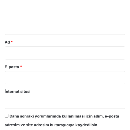
u
m
*
Ad
*
E-posta
*
İnternet sitesi
Daha sonraki yorumlarımda kullanılması için adım, e-posta
adresim ve site adresim bu tarayıcıya kaydedilsin.