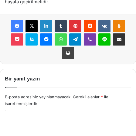
hayata geçirilmelidir.
Facebook
X
LinkedIn
Tumblr
Pinterest
Reddit
VKontakte
Odnok
Pocket
Skype
Messenger
WhatsApp
Telegram
Viber
Line
E-Posta ile payla
Yazdır
Bir yanıt yazın
E-posta adresiniz yayınlanmayacak.
Gerekli alanlar
*
ile
işaretlenmişlerdir
Y
o
r