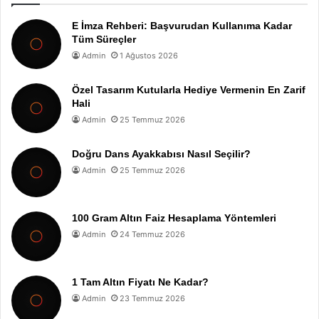
E İmza Rehberi: Başvurudan Kullanıma Kadar
Tüm Süreçler
Admin
1 Ağustos 2026
Özel Tasarım Kutularla Hediye Vermenin En Zarif
Hali
Admin
25 Temmuz 2026
Doğru Dans Ayakkabısı Nasıl Seçilir?
Admin
25 Temmuz 2026
100 Gram Altın Faiz Hesaplama Yöntemleri
Admin
24 Temmuz 2026
1 Tam Altın Fiyatı Ne Kadar?
Admin
23 Temmuz 2026